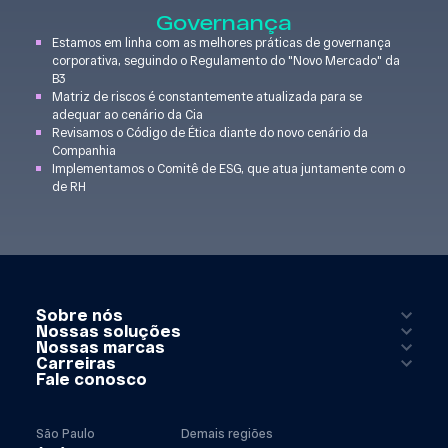
Governança
Estamos em linha com as melhores práticas de governança
corporativa, seguindo o Regulamento do "Novo Mercado" da
B3
Matriz de riscos é constantemente atualizada para se
adequar ao cenário da Cia
Revisamos o Código de Ética diante do novo cenário da
Companhia
Implementamos o Comitê de ESG, que atua juntamente com o
de RH
Sobre nós
Nossas soluções
Nossas marcas
Carreiras
Fale conosco
São Paulo
Demais regiões