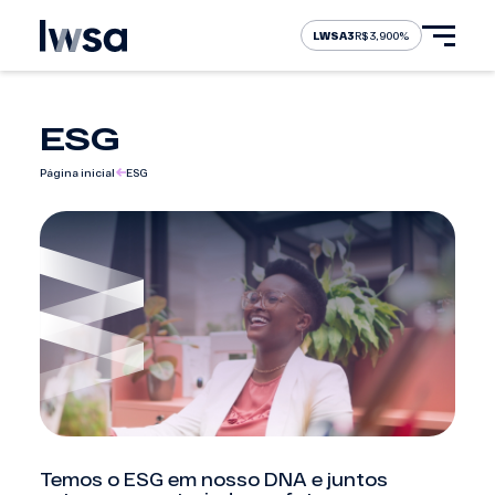
LWSA3
R$ 3,90
0%
ESG
Sobre nós
Página inicial
ESG
Nossas soluções
Nossas marcas
Carreiras
Investidores
Temos o ESG em nosso DNA e juntos